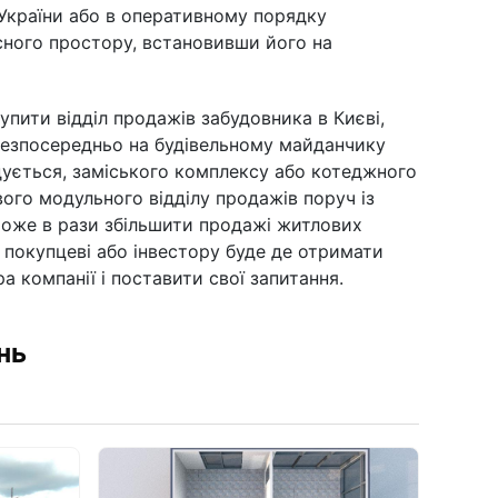
ї України або в оперативному порядку
сного простору, встановивши його на
упити відділ продажів забудовника в Києві,
 безпосередньо на будівельному майданчику
дується, заміського комплексу або котеджного
вого модульного відділу продажів поруч із
може в рази збільшити продажі житлових
 покупцеві або інвестору буде де отримати
а компанії і поставити свої запитання.
нь