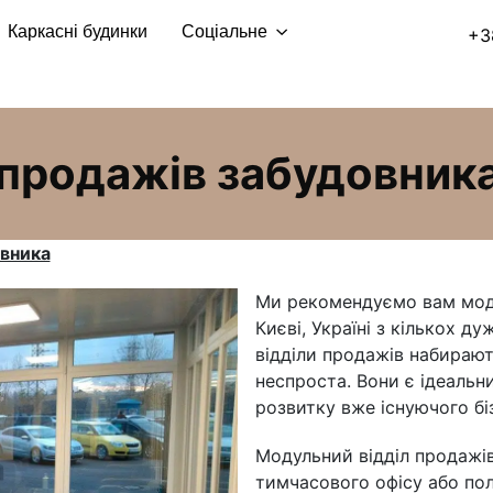
Каркасні будинки
Соціальне
+3
 продажів забудовник
овника
Ми рекомендуємо вам моду
Києві, Україні з кількох д
відділи продажів набирают
неспроста. Вони є ідеальн
розвитку вже існуючого бі
Модульний відділ продажі
тимчасового офісу або пол