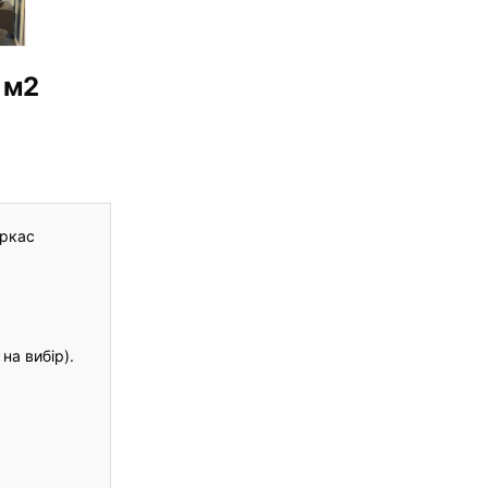
 м2
аркас
на вибір).