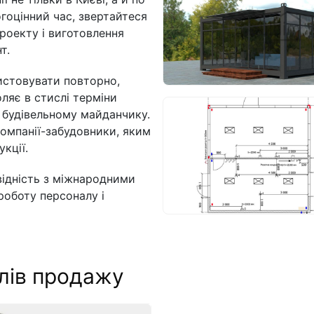
огоцінний час, звертайтеся
роекту і виготовлення
т.
истовувати повторно,
ляє в стислі терміни
 будівельному майданчику.
компанії-забудовники, яким
кції.
відність з міжнародними
роботу персоналу і
лів продажу