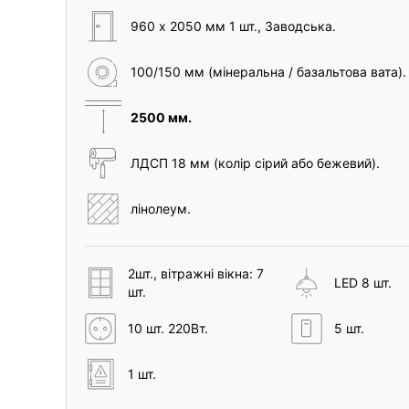
960 х 2050 мм 1 шт., Заводська.
100/150 мм (мінеральна / базальтова вата).
2500 мм.
ЛДСП 18 мм (колір сірий або бежевий).
лінолеум.
2шт., вітражні вікна: 7
LED 8 шт.
шт.
10 шт. 220Вт.
5 шт.
1 шт.